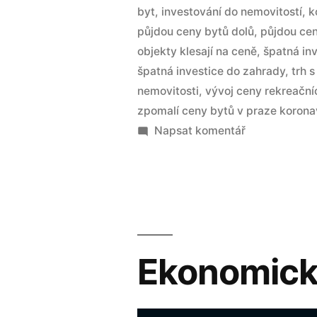
byt
,
investování do nemovitostí
,
k
půjdou ceny bytů dolů
,
půjdou ce
objekty klesají na ceně
,
špatná in
špatná investice do zahrady
,
trh s
nemovitosti
,
vývoj ceny rekreační
zpomalí ceny bytů v praze korona
Napsat komentář
Ekonomická