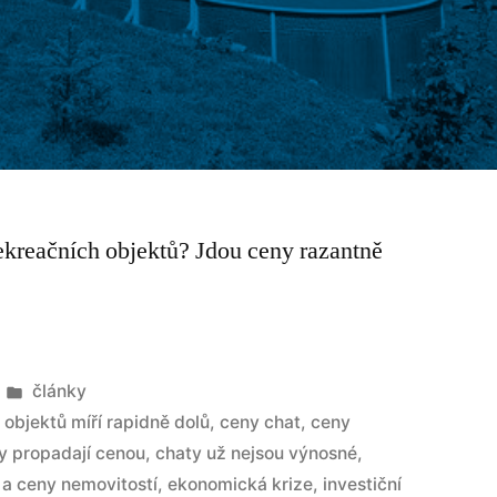
rekreačních objektů? Jdou ceny razantně
články
 objektů míří rapidně dolů
,
ceny chat
,
ceny
y propadají cenou
,
chaty už nejsou výnosné
,
 a ceny nemovitostí
,
ekonomická krize
,
investiční