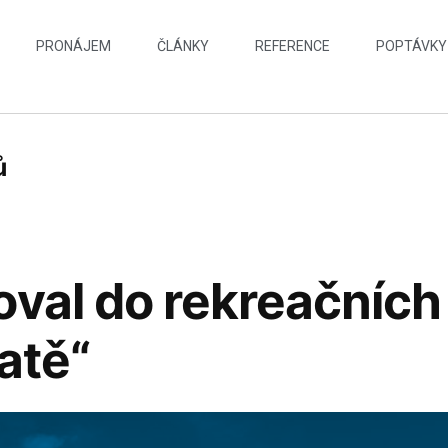
PRONÁJEM
ČLÁNKY
REFERENCE
POPTÁVKY
ů
oval do rekreačních
atě“