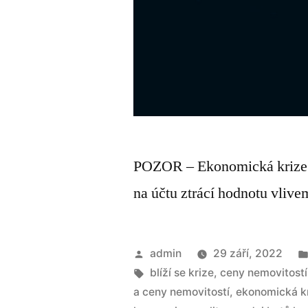
POZOR – Ekonomická krize je
na účtu ztrácí hodnotu vlive
admin
29 září, 2022
blíží se krize
,
ceny nemovitostí
a ceny nemovitostí
,
ekonomická k