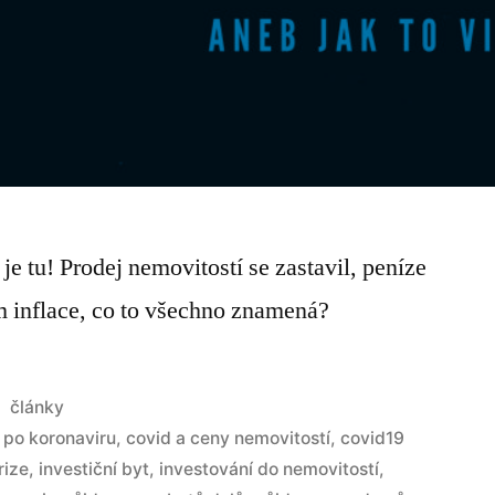
 tu! Prodej nemovitostí se zastavil, peníze
m inflace, co to všechno znamená?
články
 po koronaviru
,
covid a ceny nemovitostí
,
covid19
rize
,
investiční byt
,
investování do nemovitostí
,