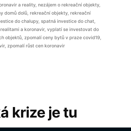
oronavir a reality
,
nezájem o rekreační objekty
,
ny domů dolů
,
rekreační objekty
,
rekreační
vestice do chalupy
,
spatná investice do chat
,
 realitami a koronavir
,
vyplatí se investovat do
ch objektů
,
zpomalí ceny bytů v praze covid19
,
vir
,
zpomalí růst cen koronavir
 krize je tu