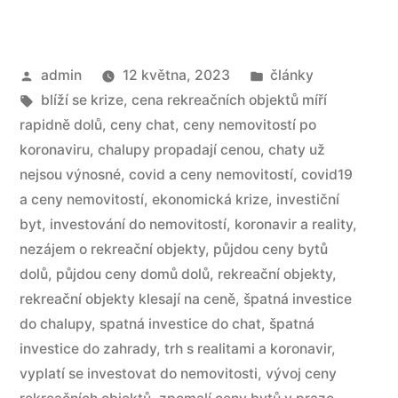
admin
12 května, 2023
články
blíží se krize
,
cena rekreačních objektů míří
rapidně dolů
,
ceny chat
,
ceny nemovitostí po
koronaviru
,
chalupy propadají cenou
,
chaty už
nejsou výnosné
,
covid a ceny nemovitostí
,
covid19
a ceny nemovitostí
,
ekonomická krize
,
investiční
byt
,
investování do nemovitostí
,
koronavir a reality
,
nezájem o rekreační objekty
,
půjdou ceny bytů
dolů
,
půjdou ceny domů dolů
,
rekreační objekty
,
rekreační objekty klesají na ceně
,
špatná investice
do chalupy
,
spatná investice do chat
,
špatná
investice do zahrady
,
trh s realitami a koronavir
,
vyplatí se investovat do nemovitosti
,
vývoj ceny