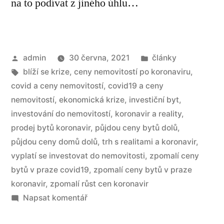
na to podívat z jiného úhlu…
admin
30 června, 2021
články
blíží se krize
,
ceny nemovitostí po koronaviru
,
covid a ceny nemovitostí
,
covid19 a ceny
nemovitostí
,
ekonomická krize
,
investiční byt
,
investování do nemovitostí
,
koronavir a reality
,
prodej bytů koronavir
,
půjdou ceny bytů dolů
,
půjdou ceny domů dolů
,
trh s realitami a koronavir
,
vyplatí se investovat do nemovitosti
,
zpomalí ceny
bytů v praze covid19
,
zpomalí ceny bytů v praze
koronavir
,
zpomalí růst cen koronavir
Napsat komentář