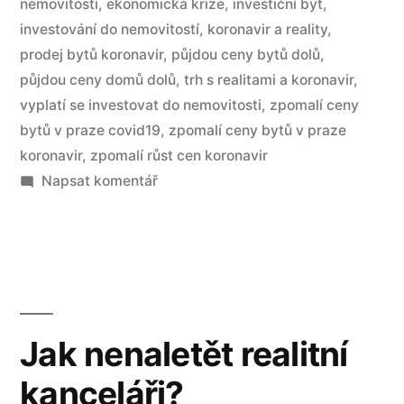
nemovitostí
,
ekonomická krize
,
investiční byt
,
investování do nemovitostí
,
koronavir a reality
,
prodej bytů koronavir
,
půjdou ceny bytů dolů
,
půjdou ceny domů dolů
,
trh s realitami a koronavir
,
vyplatí se investovat do nemovitosti
,
zpomalí ceny
bytů v praze covid19
,
zpomalí ceny bytů v praze
koronavir
,
zpomalí růst cen koronavir
Napsat komentář
Jak nenaletět realitní
kanceláři?