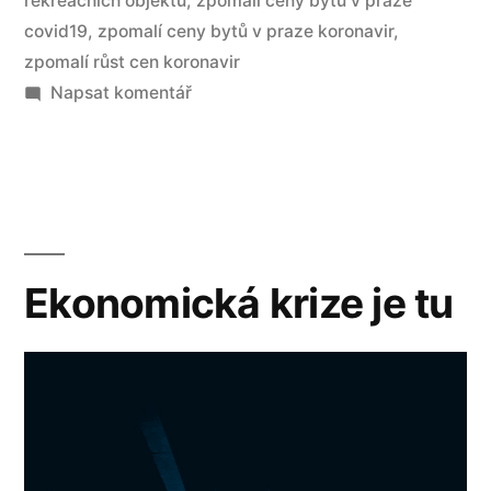
rekreačních objektů
,
zpomalí ceny bytů v praze
covid19
,
zpomalí ceny bytů v praze koronavir
,
zpomalí růst cen koronavir
Napsat komentář
Ekonomická krize je tu