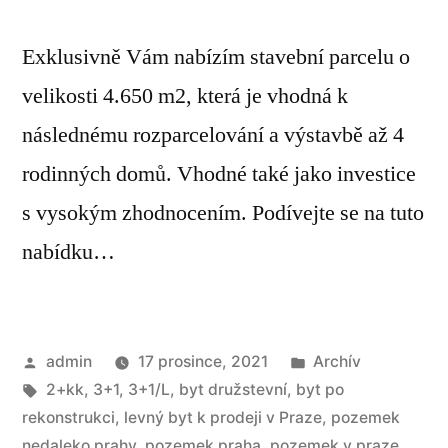
Exklusivně Vám nabízím stavební parcelu o
velikosti 4.650 m2, která je vhodná k
následnému rozparcelování a výstavbě až 4
rodinných domů. Vhodné také jako investice
s vysokým zhodnocením. Podívejte se na tuto
nabídku…
admin
17 prosince, 2021
Archív
2+kk
,
3+1
,
3+1/L
,
byt družstevní
,
byt po
rekonstrukci
,
levný byt k prodeji v Praze
,
pozemek
nedaleko prahy
,
pozemek praha
,
pozemek v praze
,