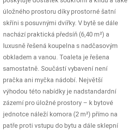
poskytuje dostatek soukromí a klidu a také
úložného prostoru díky prostorné šatní
skříni s posuvnými dvířky. V bytě se dále
nachází praktická předsíň (6,40 m²) a
luxusně řešená koupelna s nadčasovým
obkladem a vanou. Toaleta je řešena
samostatně. Součástí vybavení není
pračka ani myčka nádobí. Největší
výhodou této nabídky je nadstandardní
zázemí pro úložné prostory – k bytové
jednotce náleží komora (2 m²) přímo na
patře proti vstupu do bytu a dále sklepní