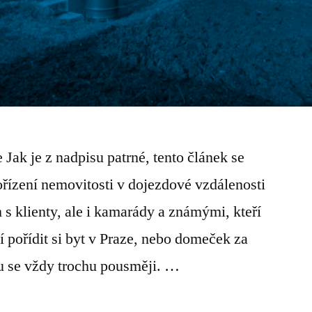
ak je z nadpisu patrné, tento článek se
ízení nemovitosti v dojezdové vzdálenosti
s klienty, ale i kamarády a známými, kteří
ší pořídit si byt v Praze, nebo domeček za
u se vždy trochu pousměji. …