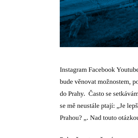
Instagram Facebook Youtube J
bude věnovat možnostem, poř
do Prahy. Často se setkávám 
se mě neustále ptají: „Je lep
Prahou? „. Nad touto otázko