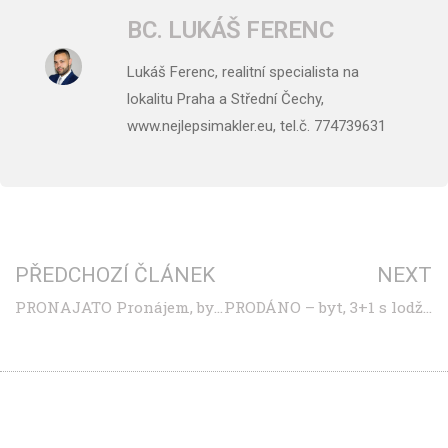
BC. LUKÁŠ FERENC
Lukáš Ferenc, realitní specialista na
lokalitu Praha a Střední Čechy,
www.nejlepsimakler.eu, tel.č. 774739631
PŘEDCHOZÍ ČLÁNEK
NEXT
PRONAJATO Pronájem, byt 1+kk, 33 m2, Praha 8, ul. Valčíkova
PRODÁNO – byt, 3+1 s lodžií, Teplice, ul. Scheinerova