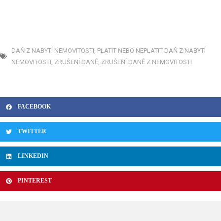
DAŇ Z NABYTÍ NEMOVITOSTI
,
PLATIT NEBO NEPLATIT DAŇ Z NABYTÍ
NEMOVITOSTI
,
ZRUŠENÍ DANĚ
,
ZRUŠENÍ DANĚ Z NEMOVITOSTI
FACEBOOK
TWITTER
LINKEDIN
PINTEREST