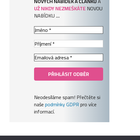
NOVÝCH NABÍDEK A ČLÁNKŮ
A
UŽ NIKDY NEZMEŠKÁTE
NOVOU
NABÍDKU
...
Neodesíláme spam! Přečtěte si
naše
podmínky GDPR
pro více
informací.