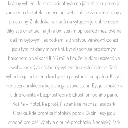
krásný výhled. Je zcela orientován na jižní stranu, proto je
zaručeno dostatek slunečního světla, ale je zároveň útulný a
prostorný. Z hlediska nákladů na vytápění je dobře řešen
díky své orientaci na jih a umístěním uprostřed mezi dvěma
dalšími bytovými jednotkami a 3 vrstvou venkovní izolací
jsou tyto náklady minimální. Byt disponuje prostorným
balkonem o velikosti 10,76 m2 a tím, že je dům usazený ve
svahu, odkrývá nádherný výhled do okolní zeleně. Další
výhodou je oddělena kuchyně a prostorná koupelna. K bytu
nenáleží ani sklepní kóje ani garážové stání. Byt je umístěn v
klidné lokalitě v bezprostřední blízkosti přírodního parku
Košíře – Motol. Na protější straně se nachází lesopark
Cibulka. kde protéká Motolský potok. Okolní lesy jsou
vhodné pro pěší výlety a dlouhé procházky. Nedaleký Park