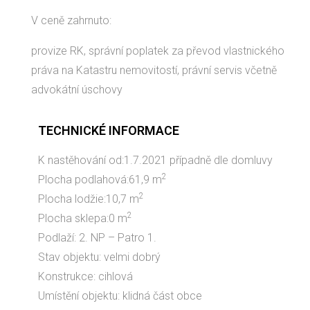
V ceně zahrnuto:
provize RK, správní poplatek za převod vlastnického
práva na Katastru nemovitostí, právní servis včetně
advokátní úschovy
TECHNICKÉ INFORMACE
K nastěhování od:1.7.2021 případně dle domluvy
2
Plocha podlahová:61,9 m
2
Plocha lodžie:10,7 m
2
Plocha sklepa:0 m
Podlaží: 2. NP – Patro 1.
Stav objektu: velmi dobrý
Konstrukce: cihlová
Umístění objektu: klidná část obce