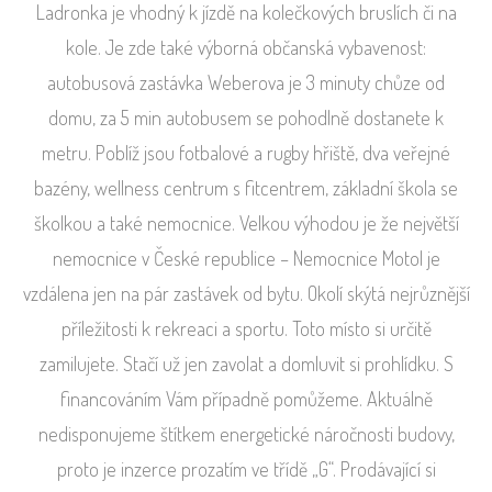
Ladronka je vhodný k jízdě na kolečkových bruslích či na
kole. Je zde také výborná občanská vybavenost:
autobusová zastávka Weberova je 3 minuty chůze od
domu, za 5 min autobusem se pohodlně dostanete k
metru. Poblíž jsou fotbalové a rugby hřiště, dva veřejné
bazény, wellness centrum s fitcentrem, základní škola se
školkou a také nemocnice. Velkou výhodou je že největší
nemocnice v České republice – Nemocnice Motol je
vzdálena jen na pár zastávek od bytu. Okolí skýtá nejrůznější
příležitosti k rekreaci a sportu. Toto místo si určitě
zamilujete. Stačí už jen zavolat a domluvit si prohlídku. S
financováním Vám případně pomůžeme. Aktuálně
nedisponujeme štítkem energetické náročnosti budovy,
proto je inzerce prozatím ve třídě „G“. Prodávající si