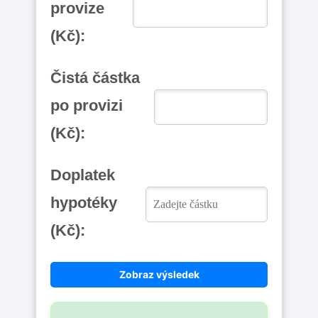
provize
(Kč):
Čistá částka
po provizi
(Kč):
Doplatek
hypotéky
(Kč):
Zobraz výsledek