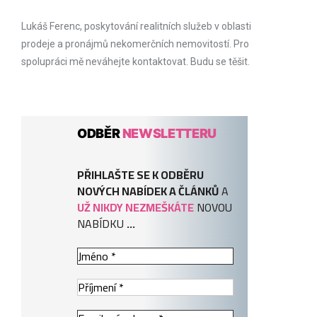
Lukáš Ferenc, poskytování realitních služeb v oblasti
prodeje a pronájmů nekomerčních nemovitostí. Pro
spolupráci mě neváhejte kontaktovat. Budu se těšit.
ODBĚR
NEWSLETTERU
PŘIHLAŠTE SE K ODBĚRU
NOVÝCH NABÍDEK A ČLÁNKŮ
A
UŽ NIKDY NEZMEŠKÁTE
NOVOU
NABÍDKU
...