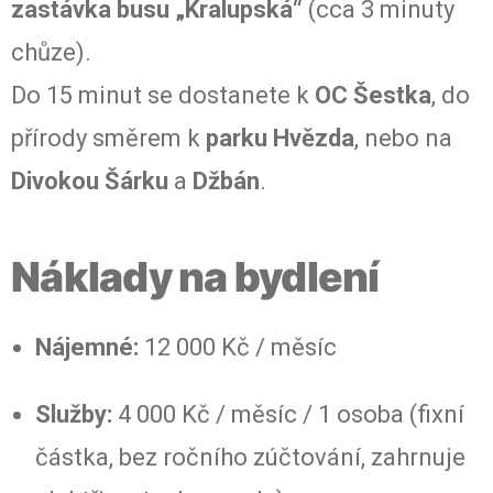
zastávka busu „Kralupská“
(cca 3 minuty
chůze).
Do 15 minut se dostanete k
OC Šestka
, do
přírody směrem k
parku Hvězda
, nebo na
Divokou Šárku
a
Džbán
.
Náklady na bydlení
Nájemné:
12 000 Kč / měsíc
Služby:
4 000 Kč / měsíc / 1 osoba (fixní
částka, bez ročního zúčtování, zahrnuje