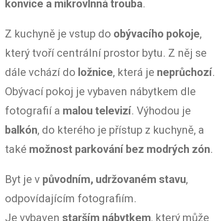
konvice a mikrovlnná trouba
.
Z kuchyně je vstup do
obývacího pokoje
,
který tvoří centrální prostor bytu. Z něj se
dále vchází do
ložnice
, která je
neprůchozí
.
Obývací pokoj je vybaven nábytkem dle
fotografií a
malou televizí
. Výhodou je
balkón
, do kterého je přístup z kuchyně, a
také
možnost parkování bez modrých zón
.
Byt je v
původním, udržovaném stavu
,
odpovídajícím fotografiím.
Je vybaven
starším nábytkem
, který může