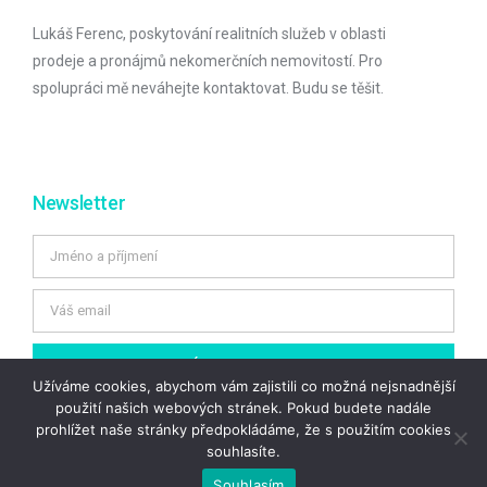
Lukáš Ferenc, poskytování realitních služeb v oblasti
prodeje a pronájmů nekomerčních nemovitostí. Pro
spolupráci mě neváhejte kontaktovat. Budu se těšit.
Newsletter
ODEBÍRAT NOVINKY
Užíváme cookies, abychom vám zajistili co možná nejsnadnější
použití našich webových stránek. Pokud budete nadále
prohlížet naše stránky předpokládáme, že s použitím cookies
souhlasíte.
© 2018 VŠECHNA PRÁVA VYHRAZENA. BEZ SOUHLASU NENÍ
POVOLENO JAKKOLIV KOPÍROVAT A ŠÍRIT OBSAH TOHOTO WEBU.
Souhlasím