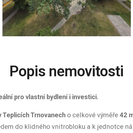
Popis nemovitosti
ní pro vlastní bydlení i investici.
v Teplicích Trnovanech
o celkové výměře
42 
em do klidného vnitrobloku a k jednotce nále