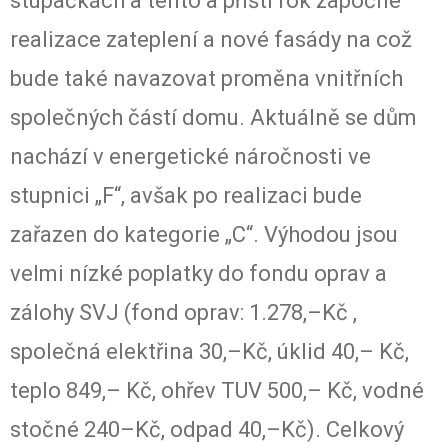
stupačkách a tento a příští rok započne
realizace zateplení a nové fasády na což
bude také navazovat proměna vnitřních
společných částí domu. Aktuálně se dům
nachází v energetické náročnosti ve
stupnici „F“, avšak po realizaci bude
zařazen do kategorie „C“. Výhodou jsou
velmi nízké poplatky do fondu oprav a
zálohy SVJ (fond oprav: 1.278,–Kč ,
společná elektřina 30,–Kč, úklid 40,– Kč,
teplo 849,– Kč, ohřev TUV 500,– Kč, vodné
stočné 240–Kč, odpad 40,–Kč). Celkový